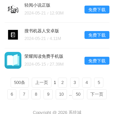
轻阅小说正版
免费下载
2024-05-21
12.93M
搜书机器人安卓版
免费下载
2024-05-21
4.11M
荣耀阅读免费手机版
免费下载
2024-05-15
27.39M
500条
上一页
1
2
3
4
5
6
7
8
9
10
..
50
下一页
Copyright @ 2026 系统城