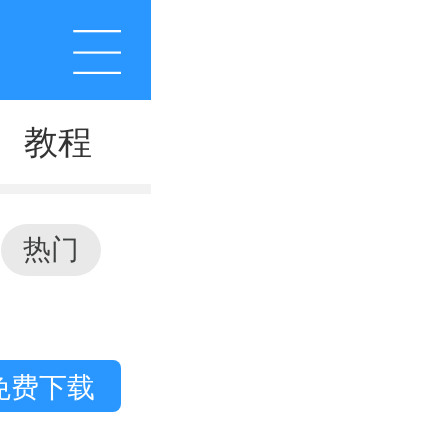
教程
热门
免费下载