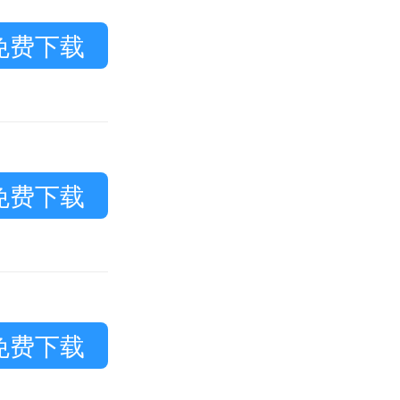
免费下载
免费下载
免费下载