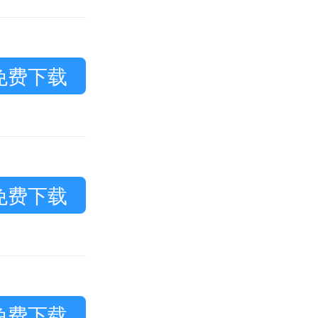
免费下载
免费下载
免费下载