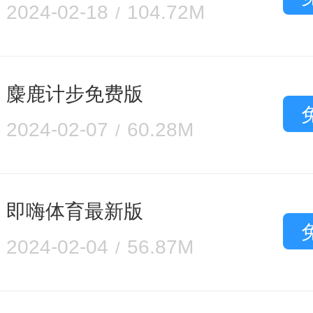
2024-02-18
104.72M
麋鹿计步免费版
2024-02-07
60.28M
即嗨体育最新版
2024-02-04
56.87M