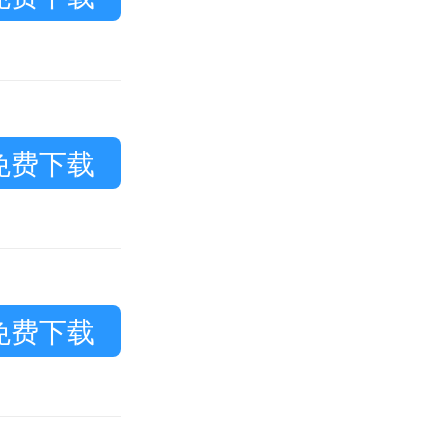
免费下载
免费下载