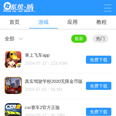
首页
游戏
应用
教程
全部
最新
热门
掌上飞车app
免费下载
2024-07-12
123.43M
真实驾驶学校2020无限金币版
免费下载
2024-07-03
56.5M
csr赛车2官方正版
免费下载
2024-05-27
30.23M