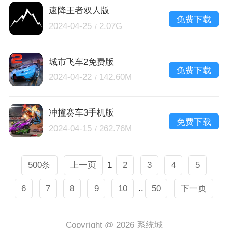
速降王者双人版
免费下载
2024-04-25
2.07G
城市飞车2免费版
免费下载
2024-04-22
142.60M
冲撞赛车3手机版
免费下载
2024-04-15
262.76M
500条
上一页
1
2
3
4
5
6
7
8
9
10
..
50
下一页
Copyright @ 2026 系统城