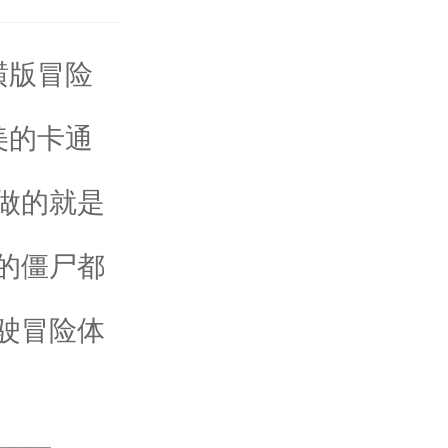
横版冒险
美的卡通
做的就是
的僵尸都
驶冒险体