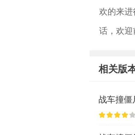
欢的来进
话，欢迎
相关版
战车撞僵尸2