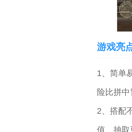
游戏亮
1、简单
险比拼中
2、搭配
值、抽取