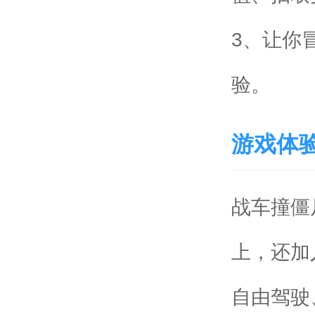
3、让你
验。
游戏体
战车撞僵
上，还加
自由驾驶