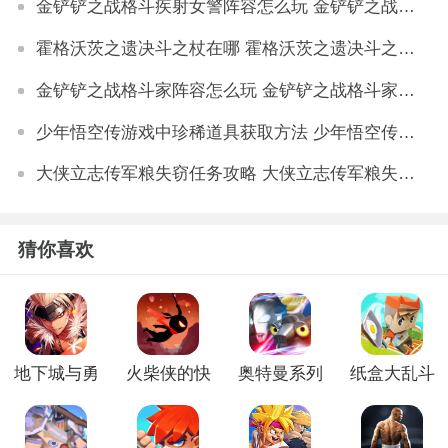
金铲铲之战格斗疾射女警阵容怎么玩 金铲铲之战格斗疾射女警阵容玩法详解
霍格沃茨之遗决斗之杖在哪 霍格沃茨之遗决斗之杖位置详解
金铲铲之战格斗家阵容怎么玩 金铲铲之战格斗家玩法攻略
少年悟空传游戏中珍稀道具获取方法 少年悟空传游戏珍稀道具如何获取
大侠立志传军粮失窃任务攻略 大侠立志传军粮失窃任务如何做
猜你喜欢
地下城与勇
火柴侠的快
奥特曼系列
纸盒大乱斗
士起源官方
打挑战手机
ol手游版
最新版
正版
版