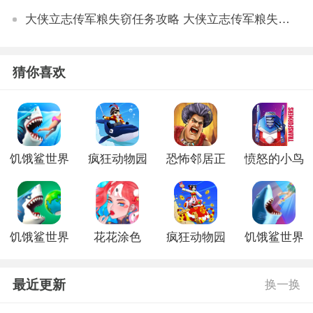
大侠立志传军粮失窃任务攻略 大侠立志传军粮失窃任务如何做
猜你喜欢
饥饿鲨世界
疯狂动物园
恐怖邻居正
愤怒的小鸟
手机版
手游最新版
式版
之变形金刚
内购版
饥饿鲨世界
花花涂色
疯狂动物园
饥饿鲨世界
更新版本
新版
古巨齿鲨游
戏
最近更新
换一换