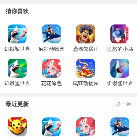
猜你喜欢
饥饿鲨世界
疯狂动物园
恐怖邻居正
愤怒的小鸟
手机版
手游最新版
式版
之变形金刚
内购版
饥饿鲨世界
花花涂色
疯狂动物园
饥饿鲨世界
更新版本
新版
古巨齿鲨游
戏
最近更新
换一换