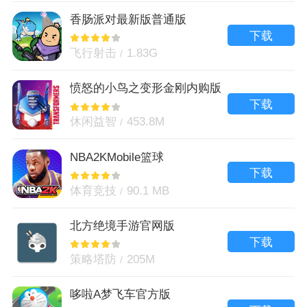
香肠派对最新版普通版
下载
飞行射击
1.83G
愤怒的小鸟之变形金刚内购版
下载
休闲益智
453.8M
NBA2KMobile篮球
下载
体育竞技
90.1 MB
北方绝境手游官网版
下载
策略塔防
205M
哆啦A梦飞车官方版