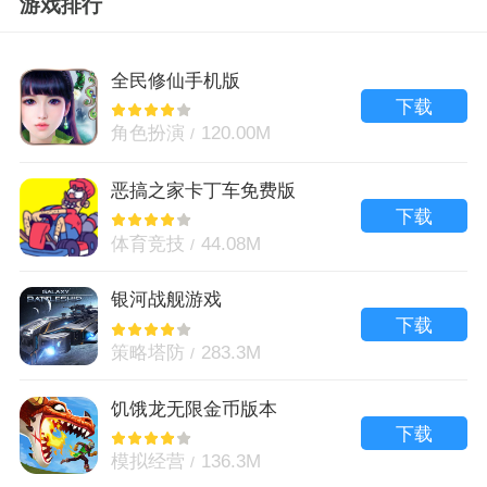
游戏排行
全民修仙手机版
下载
角色扮演
120.00M
恶搞之家卡丁车免费版
下载
体育竞技
44.08M
银河战舰游戏
下载
策略塔防
283.3M
饥饿龙无限金币版本
下载
模拟经营
136.3M