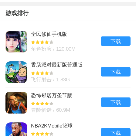
游戏排行
全民修仙手机版
下载
角色扮演
120.00M
香肠派对最新版普通版
下载
飞行射击
1.83G
恐怖邻居万圣节版
下载
冒险解谜
60.9M
NBA2KMobile篮球
下载