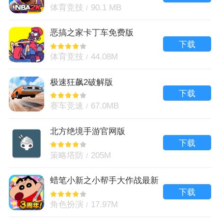
体育竞技
90.1 MB
恶搞之家卡丁车免费版
下载
体育竞技
44.08M
极速狂飙2破解版
下载
赛车竞速
67.0MB
北方绝境手游官网版
下载
策略塔防
205M
蜡笔小新之小帮手大作战最新
版
下载
角色扮演
17.97M