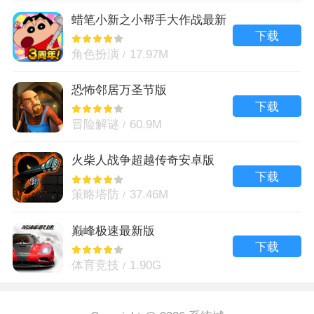
蜡笔小新之小帮手大作战最新
版
下载
角色扮演
17.97M
恐怖邻居万圣节版
下载
冒险解谜
60.9M
火柴人战争超越传奇安卓版
下载
策略塔防
37.46M
巅峰极速最新版
下载
体育竞技
1.90G