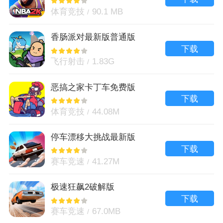
体育竞技
90.1 MB
香肠派对最新版普通版
下载
飞行射击
1.83G
恶搞之家卡丁车免费版
下载
体育竞技
44.08M
停车漂移大挑战最新版
下载
赛车竞速
41.27M
极速狂飙2破解版
下载
赛车竞速
67.0MB