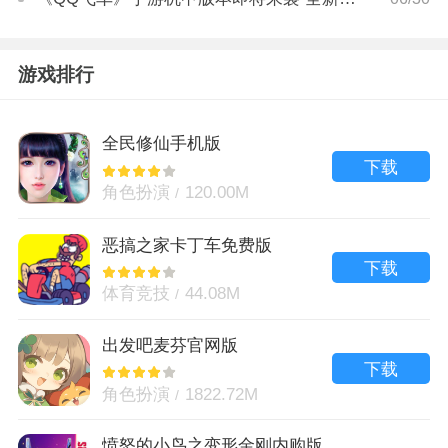
游戏排行
全民修仙手机版
下载
角色扮演
120.00M
恶搞之家卡丁车免费版
下载
体育竞技
44.08M
出发吧麦芬官网版
下载
角色扮演
1822.72M
愤怒的小鸟之变形金刚内购版