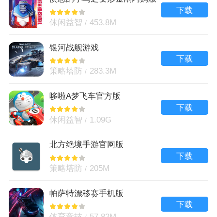
下载
休闲益智
453.8M
银河战舰游戏
下载
策略塔防
283.3M
哆啦A梦飞车官方版
下载
休闲益智
1.09G
北方绝境手游官网版
下载
策略塔防
205M
帕萨特漂移赛手机版
下载
体育竞技
57.82M