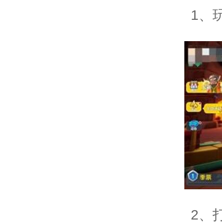
1、玩
2、打