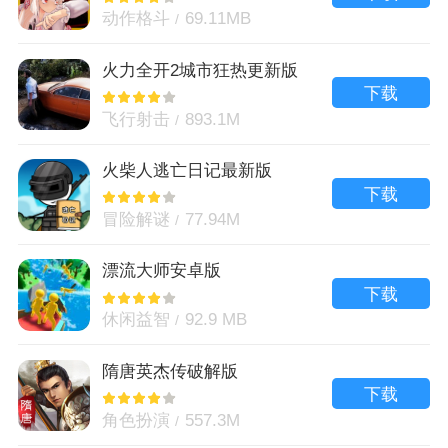
动作格斗
69.11MB
火力全开2城市狂热更新版
下载
飞行射击
893.1M
火柴人逃亡日记最新版
下载
冒险解谜
77.94M
漂流大师安卓版
下载
休闲益智
92.9 MB
隋唐英杰传破解版
下载
角色扮演
557.3M