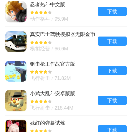
忍者热斗中文版
下载
动作格斗
95.9M
真实巴士驾驶模拟器无限金币
版
下载
模拟经营
66.6M
狙击枪王作战官方版
下载
飞行射击
71.82M
小鸡大乱斗安卓版版
下载
飞行射击
218.44M
妹红的弹幕试炼
下载