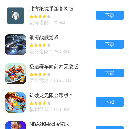
北方绝境手游官网版
下载
策略塔防
205M
银河战舰游戏
下载
策略塔防
283.3M
极速赛车向前冲无敌版
下载
赛车竞速
116.71M
饥饿龙无限金币版本
下载
模拟经营
136.3M
NBA2KMobile篮球