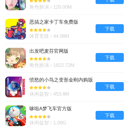
角色扮演
120.00M
恶搞之家卡丁车免费版
下载
体育竞技
44.08M
出发吧麦芬官网版
下载
角色扮演
1822.72M
愤怒的小鸟之变形金刚内购版
下载
休闲益智
453.8M
哆啦A梦飞车官方版
下载
休闲益智
1.09G