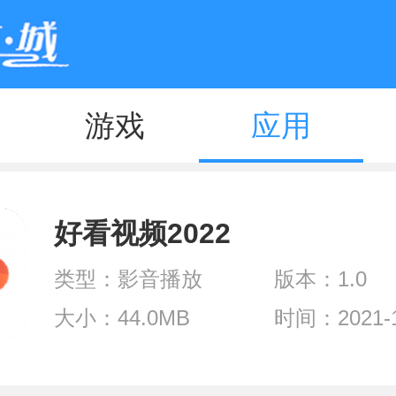
游戏
应用
好看视频2022
类型：影音播放
版本：1.0
大小：44.0MB
时间：2021-1