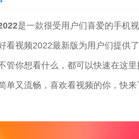
022
是一款很受用户们喜爱的手机
好看视频2022最新版为用户们提供
不管你想看什么，都可以快速在这里
简单又流畅，喜欢看视频的你，快来