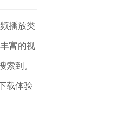
视频播放类
了丰富的视
搜索到。
下载体验