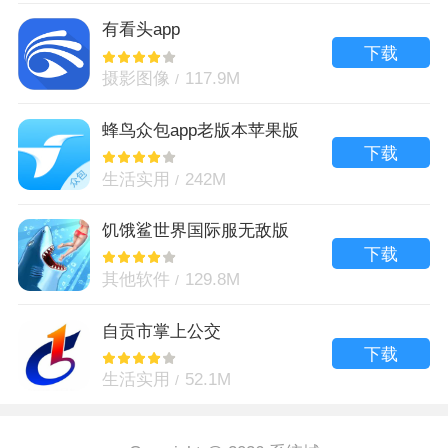
有看头app
下载
摄影图像
117.9M
蜂鸟众包app老版本苹果版
下载
生活实用
242M
饥饿鲨世界国际服无敌版
下载
其他软件
129.8M
自贡市掌上公交
下载
生活实用
52.1M