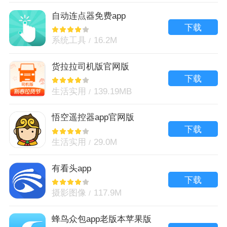
自动连点器免费app
下载
系统工具
16.2M
货拉拉司机版官网版
下载
生活实用
139.19MB
悟空遥控器app官网版
下载
生活实用
29.0M
有看头app
下载
摄影图像
117.9M
蜂鸟众包app老版本苹果版