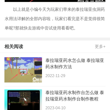
以上就是小编今天为玩家们带来的泰拉瑞亚虫洞药
水用法详解的全部内容啦，玩家们看完是不是觉得很简
单呢?那就快去游戏中尝试使用看看吧。
相关阅读
更多+
泰拉瑞亚药水怎么做 泰拉瑞亚
药水制作方法
2022-11-29
泰拉瑞亚药水制作台怎么做 泰
拉瑞亚药水制作台制作教程
2023-04-10