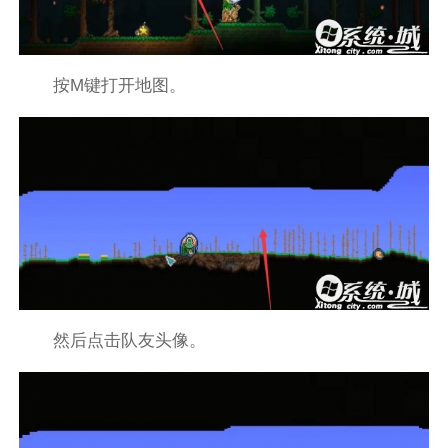
按M键打开地图。
然后点击队友头像。