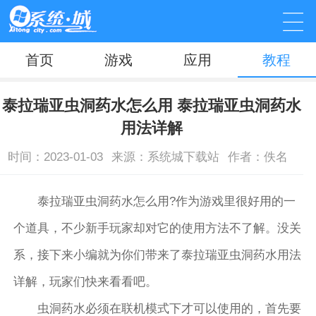
首页
游戏
应用
教程
泰拉瑞亚虫洞药水怎么用 泰拉瑞亚虫洞药水
用法详解
时间：2023-01-03
来源：系统城下载站
作者：佚名
泰拉瑞亚虫洞药水怎么用?作为游戏里很好用的一
个道具，不少新手玩家却对它的使用方法不了解。没关
系，接下来小编就为你们带来了泰拉瑞亚虫洞药水用法
详解，玩家们快来看看吧。
虫洞药水必须在联机模式下才可以使用的，首先要