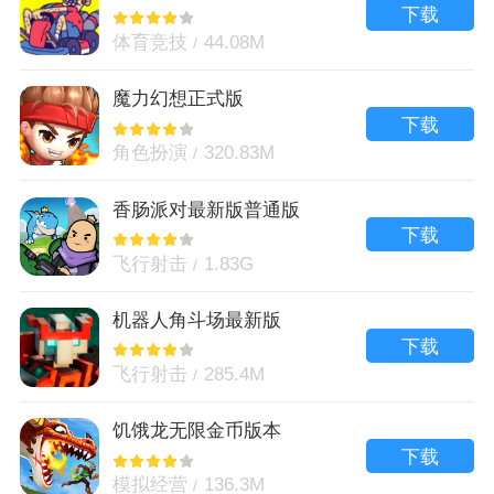
下载
体育竞技
44.08M
魔力幻想正式版
下载
角色扮演
320.83M
香肠派对最新版普通版
下载
飞行射击
1.83G
机器人角斗场最新版
下载
飞行射击
285.4M
饥饿龙无限金币版本
下载
模拟经营
136.3M