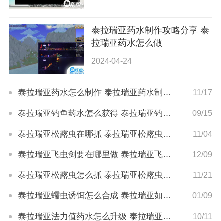
泰拉瑞亚药水制作攻略分享 泰
拉瑞亚药水怎么做
2024-04-24
泰拉瑞亚药水怎么制作 泰拉瑞亚药水制作教程
11/17
泰拉瑞亚钓鱼药水怎么获得 泰拉瑞亚钓鱼药水如何制作
09/15
泰拉瑞亚松露虫在哪抓 泰拉瑞亚松露虫抓取方法
11/04
泰拉瑞亚飞虫剑要在哪里做 泰拉瑞亚飞虫剑怎么得
12/09
泰拉瑞亚松露虫怎么抓 泰拉瑞亚松露虫抓取方法
11/21
泰拉瑞亚蠕虫诱饵怎么合成 泰拉瑞亚如何制作蠕虫诱饵
01/09
泰拉瑞亚法力值药水怎么升级 泰拉瑞亚法力值药水升级方法
10/11