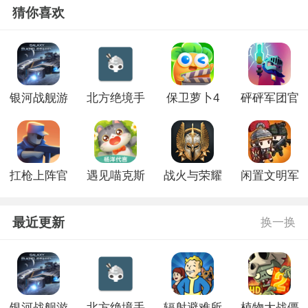
猜你喜欢
银河战舰游
北方绝境手
保卫萝卜4
砰砰军团官
戏
游官网版
官方正版
方正版
扛枪上阵官
遇见喵克斯
战火与荣耀
闲置文明军
方正版
手游版
手游版
队官网版
最近更新
换一换
银河战舰游
北方绝境手
辐射避难所
植物大战僵