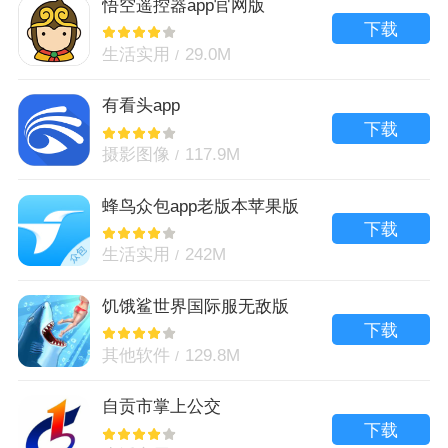
悟空遥控器app官网版
下载
生活实用
29.0M
有看头app
下载
摄影图像
117.9M
蜂鸟众包app老版本苹果版
下载
生活实用
242M
饥饿鲨世界国际服无敌版
下载
其他软件
129.8M
自贡市掌上公交
下载