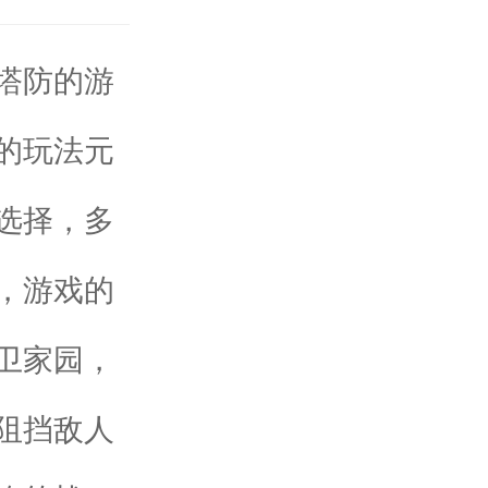
塔防的游
的玩法元
选择，多
，游戏的
卫家园，
阻挡敌人