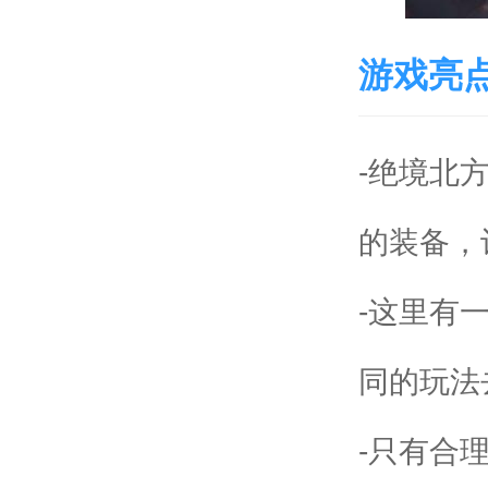
游戏亮
-绝境北
的装备，
-这里有
同的玩法
-只有合