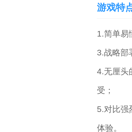
游戏特
1.简单
3.战略
4.无厘
受；
5.对比
体验。