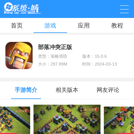
首页
游戏
应用
教程
部落冲突正版
类型：策略塔防
版本：15.0.6
大小：297.89M
时间：2024-03-13
手游简介
相关版本
网友评论