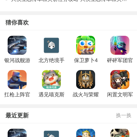
猜你喜欢
银河战舰游
北方绝境手
保卫萝卜4
砰砰军团官
戏
游官网版
官方正版
方正版
扛枪上阵官
遇见喵克斯
战火与荣耀
闲置文明军
方正版
手游版
手游版
队官网版
最近更新
换一换