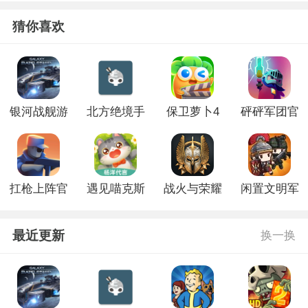
猜你喜欢
银河战舰游
北方绝境手
保卫萝卜4
砰砰军团官
戏
游官网版
官方正版
方正版
扛枪上阵官
遇见喵克斯
战火与荣耀
闲置文明军
方正版
手游版
手游版
队官网版
最近更新
换一换