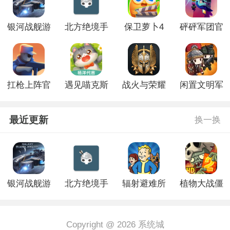
银河战舰游
北方绝境手
保卫萝卜4
砰砰军团官
戏
游官网版
官方正版
方正版
扛枪上阵官
遇见喵克斯
战火与荣耀
闲置文明军
方正版
手游版
手游版
队官网版
最近更新
换一换
银河战舰游
北方绝境手
辐射避难所
植物大战僵
戏
游官网版
游戏
尸二游戏国
际版
Copyright @ 2026 系统城