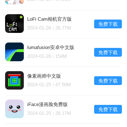
LoFi Cam相机官方版
免费下载
2024-01-26
26.77M
lumafusion安卓中文版
免费下载
2024-01-26
154M
像素画师中文版
免费下载
2024-01-25
47.56M
iFace漫画脸免费版
免费下载
2024-01-25
26.17M