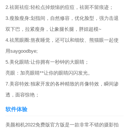
2.祛斑祛痘:轻松点掉烦恼的痘痘，祛斑不留痕迹；
3.瘦脸瘦身:划指间，自然修容，优化脸型，强力击退
双下巴，拉紧瘦身，让象腿长腿，胖妞超模~
4.祛黑眼圈:熬夜睡觉，还可以和细纹、熊猫眼一起使
用saygoodbye;
5.美化眼睛:让你拥有一秒钟的大眼睛；
亮眼：加亮眼睛**让你的眼睛闪闪发光。
7.美容特效:独家开发的各种精致的肖像特效，瞬间渗
透，面容惊艳；
软件体验
美颜相机2022免费版官方版是一款非常不错的摄影拍