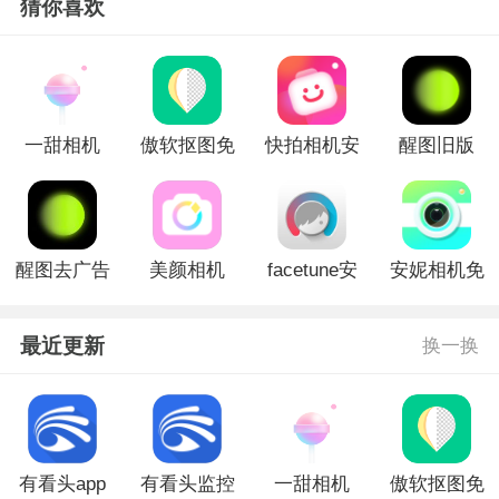
猜你喜欢
一甜相机
傲软抠图免
快拍相机安
醒图旧版
2023版
费版
卓版
醒图去广告
美颜相机
facetune安
安妮相机免
版
2022免费版
卓免费版
费版
官方版
最近更新
换一换
有看头app
有看头监控
一甜相机
傲软抠图免