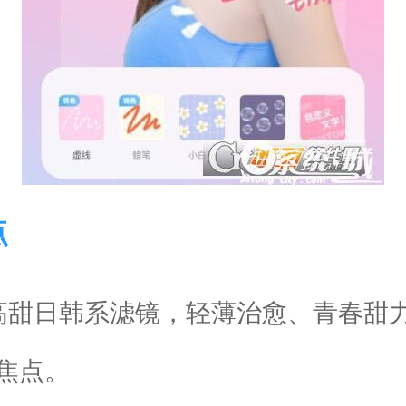
点
甜日韩系滤镜，轻薄治愈、青春甜
焦点。