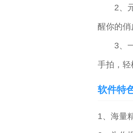
2、元
醒你的俏
3、一甜
手拍，轻
软件特
1、海量