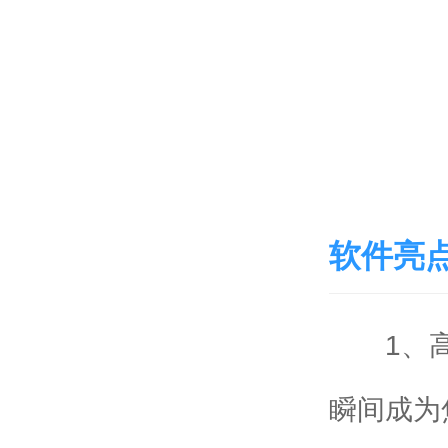
软件亮
1、高
瞬间成为